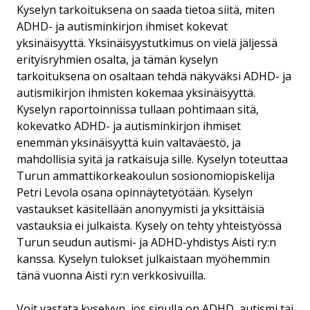
Kyselyn tarkoituksena on saada tietoa siitä, miten
ADHD- ja autisminkirjon ihmiset kokevat
yksinäisyyttä. Yksinäisyystutkimus on vielä jäljessä
erityisryhmien osalta, ja tämän kyselyn
tarkoituksena on osaltaan tehdä näkyväksi ADHD- ja
autismikirjon ihmisten kokemaa yksinäisyyttä.
Kyselyn raportoinnissa tullaan pohtimaan sitä,
kokevatko ADHD- ja autisminkirjon ihmiset
enemmän yksinäisyyttä kuin valtaväestö, ja
mahdollisia syitä ja ratkaisuja sille. Kyselyn toteuttaa
Turun ammattikorkeakoulun sosionomiopiskelija
Petri Levola osana opinnäytetyötään. Kyselyn
vastaukset käsitellään anonyymisti ja yksittäisiä
vastauksia ei julkaista. Kysely on tehty yhteistyössä
Turun seudun autismi- ja ADHD-yhdistys Aisti ry:n
kanssa. Kyselyn tulokset julkaistaan myöhemmin
tänä vuonna Aisti ry:n verkkosivuilla.
Voit vastata kyselyyn, jos sinulla on ADHD, autismi tai