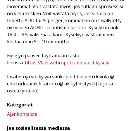
molemmat. Voit vastata myös, jos tutkimusprosessisi
on vielä kesken. Voit vastata myös, jos sinulla on
todettu ADD tai Asperger, kummatkin on sisällytetty
nykyiseen ADHD- ja autisminkirjoon. Kysely on auki
18.4. – 8.5. välisenä aikana. Kyselyyn vastaaminen
kestää noin 5 – 10 minuuttia.
Kyselyn pääsee täyttämään tästä
linkistä:
https://link.webropol.com/s/aistikysely
Lisätietoja voi kysyä sähköpostitse petri.levola @
edu.turkuamk.fi tai info @ aistiyhdistys.fi (kirjoita
osoite yhteen)
Kategoriat
Ajankohtaista
Jaa sosiaalisessa mediassa