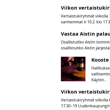
Viikon vertaistuki
Viikon
vertaistukiryhmät
Vertaistukiryhmät viikolla 
vanhemmat ti 10.2. klo 17.30
Vastaa Aistin pala
Vastaa
Aistin
Osallistuitko Aistin toimi
palautekyselyyn
osallistuitko Aistin järjes
toimintavuodesta
2025
Kooste 
Kooste
Aisti
Hallitukse
ry:n
valitsemin
hallituksen
Käytiin...
kokouksesta
4.1.2026
Viikon vertaistuki
Viikon
vertaistukiryhmät
Vertaistukiryhmät viikolla
17.30–19 Uudenkaupungin 