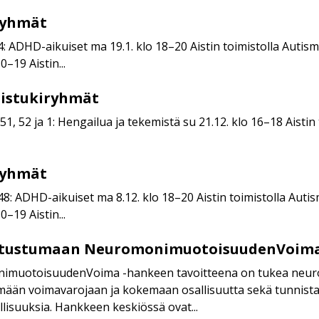
ryhmät
4: ADHD-aikuiset ma 19.1. klo 18–20 Aistin toimistolla Autism
–19 Aistin...
istukiryhmät
 51, 52 ja 1: Hengailua ja tekemistä su 21.12. klo 16–18 Aisti
ryhmät
48: ADHD-aikuiset ma 8.12. klo 18–20 Aistin toimistolla Autis
–19 Aistin...
utustumaan NeuromonimuotoisuudenVoima
muotoisuudenVoima -hankeen tavoitteena on tukea neuro
Voima-
ään voimavarojaan ja kokemaan osallisuutta sekä tunnista
lisuuksia. Hankkeen keskiössä ovat...