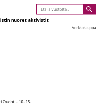
Etsi
Hae
sivustolta
istin nuoret aktivistit
Verkkokauppa
likko
sti Oudot – 10–15-