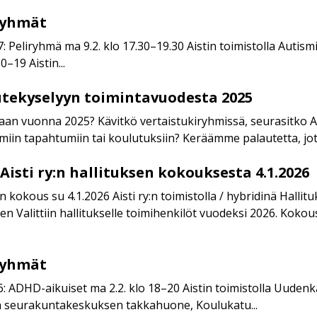
ryhmät
7: Peliryhmä ma 9.2. klo 17.30–19.30 Aistin toimistolla Autism
–19 Aistin...
utekyselyyn toimintavuodesta 2025
ntaan vuonna 2025? Kävitkö vertaistukiryhmissä, seurasitko A
tämiin tapahtumiin tai koulutuksiin? Keräämme palautetta, jott
Aisti ry:n hallituksen kokouksesta 4.1.2026
n kokous su 4.1.2026 Aisti ry:n toimistolla / hybridinä Halli
en Valittiin hallitukselle toimihenkilöt vuodeksi 2026. Kok
ryhmät
 6: ADHD-aikuiset ma 2.2. klo 18–20 Aistin toimistolla Uuden
seurakuntakeskuksen takkahuone, Koulukatu...