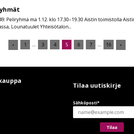
ryhmät
9: Peliryhmä ma 1.12. klo 17.30–19.30 Aistin toimistolla Aistin
sa, Lounatuulet Yhteisötalon...
Edellinen
Seur
1
…
3
4
5
6
7
…
16
sivu
sivu
kauppa
Tilaa uutiskirje
Sähköposti*
Tilaa