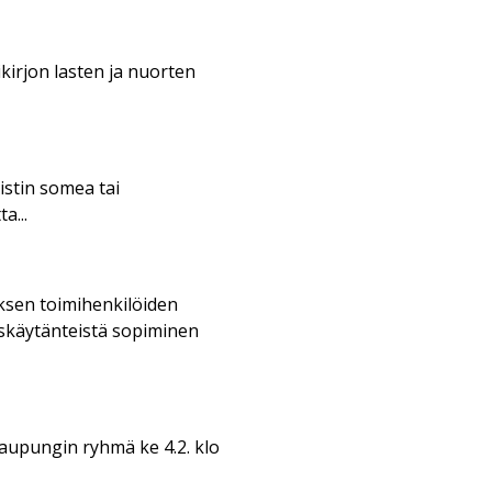
ikirjon lasten ja nuorten
istin somea tai
a...
tuksen toimihenkilöiden
ouskäytänteistä sopiminen
kaupungin ryhmä ke 4.2. klo