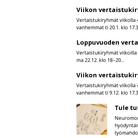
Viikon vertaistuki
Viikon
vertaistukiryhmät
Vertaistukiryhmät viikolla 
vanhemmat ti 20.1. klo 17.30
Loppuvuoden verta
Loppuvuoden
vertaistukiryhmät
Vertaistukiryhmät viikoilla
ma 22.12. klo 18–20...
Viikon vertaistuki
Viikon
vertaistukiryhmät
Vertaistukiryhmät viikolla 
vanhemmat ti 9.12. klo 17.30
Tule t
Tule
tutustumaan
Neuromoni
Neuromonimuotoisuuden
hyödyntäm
hankkeeseen!
työmahdol