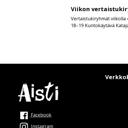
Viikon vertaistuki
Viikon
vertaistukiryhmät
Vertaistukiryhmät viikolla 4
18–19 Kuntokäytävä Katajas
Verkko
Facebook
Instagram