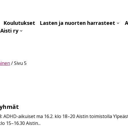
Koulutukset
Lasten ja nuorten harrasteet
A
aa
Avaa
Aisti ry
avalikko
alava
Avaa
alavalikko
ainen
/
Sivu 5
ryhmät
8: ADHD-aikuiset ma 16.2. klo 18–20 Aistin toimistolla Ylpeä
o 15–16.30 Aistin...