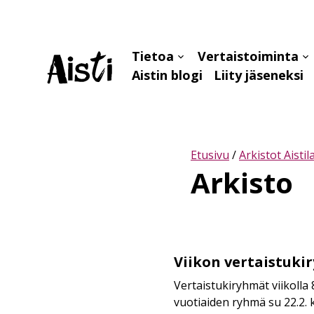
Tietoa
Vertaistoiminta
Avaa
Av
Aistin blogi
Liity jäseneksi
alavalikko
al
Etusivu
/
Arkistot Aistil
Arkisto
Viikon vertaistuki
Viikon
vertaistukiryhmät
Vertaistukiryhmät viikolla 
vuotiaiden ryhmä su 22.2. kl