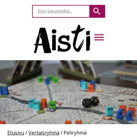
Etsi
Hae
sivustolta
AVAA VALIKKO
Etusivu
/
Vertaisryhmä
/
Peliryhmä