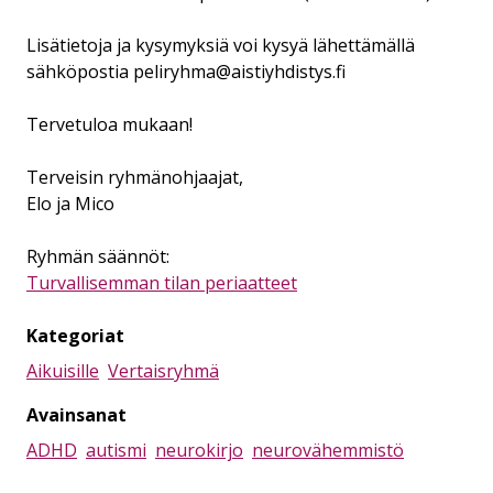
Lisätietoja ja kysymyksiä voi kysyä lähettämällä
sähköpostia peliryhma@aistiyhdistys.fi
Tervetuloa mukaan!
Terveisin ryhmänohjaajat,
Elo ja Mico
Ryhmän säännöt:
Turvallisemman tilan periaatteet
Kategoriat
Aikuisille
Vertaisryhmä
Avainsanat
ADHD
autismi
neurokirjo
neurovähemmistö