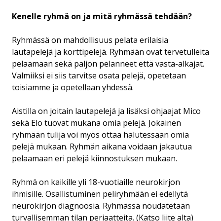
Kenelle ryhmä on ja mitä ryhmässä tehdään?
Ryhmässä on mahdollisuus pelata erilaisia
lautapelejä ja korttipelejä. Ryhmään ovat tervetulleita
pelaamaan sekä paljon pelanneet että vasta-alkajat.
Valmiiksi ei siis tarvitse osata pelejä, opetetaan
toisiamme ja opetellaan yhdessä.
Aistilla on joitain lautapelejä ja lisäksi ohjaajat Mico
sekä Elo tuovat mukana omia pelejä. Jokainen
ryhmään tulija voi myös ottaa halutessaan omia
pelejä mukaan. Ryhmän aikana voidaan jakautua
pelaamaan eri pelejä kiinnostuksen mukaan.
Ryhmä on kaikille yli 18-vuotiaille neurokirjon
ihmisille. Osallistuminen peliryhmään ei edellytä
neurokirjon diagnoosia. Ryhmässä noudatetaan
turvallisemman tilan periaatteita. (Katso liite alta)