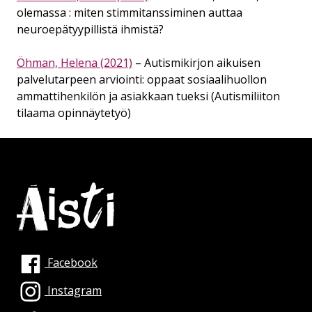
olemassa : miten stimmitanssiminen auttaa
neuroepätyypillistä ihmistä?
Öhman, Helena (2021)
– Autismikirjon aikuisen
palvelutarpeen arviointi: oppaat sosiaalihuollon
ammattihenkilön ja asiakkaan tueksi (Autismiliiton
tilaama opinnäytetyö)
Facebook
Instagram