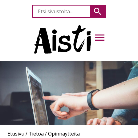
Etsi
Hae
sivustolta
AVAA VALIKKO
Etusivu
/
Tietoa
/
Opinnäytteitä