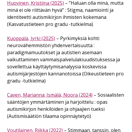
Huovinen, Kristiina (2025)
– ”Haluan olla minä, mutta
minä ei ole riittävän hyvä” : Stigma, naamiointi ja
identiteetti autismikirjon ihmisten kokemana
(Kasvatustieteen pro gradu -tutkielma)
Kuoppala, Jyrki (2025)
– Pyrkimyksiä kohti
neurovähemmistön yhdenvertaisuutta :
paradigmamuutokset ja autistien asemaan
vaikuttaminen vammaispalvelulakiuudistuksessa ja
sovellettua käyttäytymisanalyysia koskevissa
autismijärjestöjen kannanotoissa (Oikeustieteen pro
gradu -tutkielma)
Caven, Marianna; Ismälä, Noora (2024)
– Sosiaalisten
sääntöjen ymmärtäminen ja harjoittelu : opas
autismikirjon henkilöiden ja ohjaajien tueksi
(Autismisäätiön tilaama opinnäytetyö)
Voutilainen, Riikka (2022)
– Stimmaan, tanssin, olen