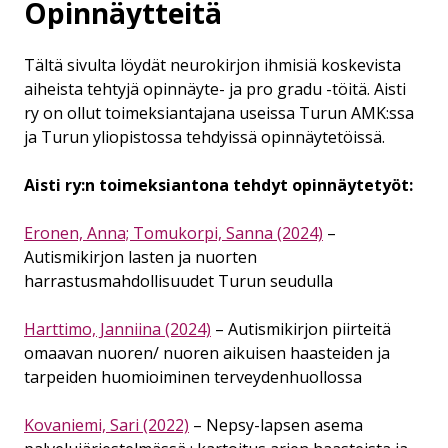
Opinnäytteitä
Tältä sivulta löydät neurokirjon ihmisiä koskevista
aiheista tehtyjä opinnäyte- ja pro gradu -töitä. Aisti
ry on ollut toimeksiantajana useissa Turun AMK:ssa
ja Turun yliopistossa tehdyissä opinnäytetöissä.
Aisti ry:n toimeksiantona tehdyt opinnäytetyöt:
Eronen, Anna; Tomukorpi, Sanna (2024)
–
Autismikirjon lasten ja nuorten
harrastusmahdollisuudet Turun seudulla
Harttimo, Janniina (2024)
– Autismikirjon piirteitä
omaavan nuoren/ nuoren aikuisen haasteiden ja
tarpeiden huomioiminen terveydenhuollossa
Kovaniemi, Sari (2022)
– Nepsy-lapsen asema