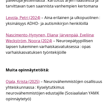
palvelujärjestelmässä : kartoitus arjen haasteista ja
tarvittavan tuen saannista vanhempien kertomana
Levola, Petri (2024)
– Aina erilainen ja ulkopuolinen :
yksinäisyys ADHD- ja autismikirjon henkilöillä
Nascimento-Hynynen, Eliana; Järvenpää, Eveliina;
Weckström, Noora (2024)
– Neuroepätyypillisen
lapsen tukeminen varhaiskasvatuksessa : opas
varhaiskasvatuksen työntekijöille
Muita opinnäytetöitä:
Ojala, Krista (2025)
– Neurovähemmistöjen osallisuus
yhteiskunnassa : Kyselytutkimus
neurovähemmistöjen edustajille (Sosiaalialan YAMK
opinnäytetyö)