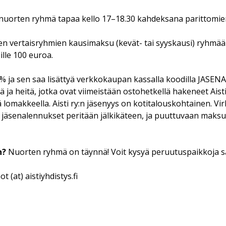
nuorten ryhmä tapaa kello 17–18.30 kahdeksana parittomien
en vertaisryhmien kausimaksu (kevät- tai syyskausi) ryhmää
ille 100 euroa.
% ja sen saa lisättyä verkkokaupan kassalla koodilla JASEN
niä ja heitä, jotka ovat viimeistään ostohetkellä hakeneet Aist
ä lomakkeella. Aisti ry:n jäsenyys on kotitalouskohtainen. Vir
 jäsenalennukset peritään jälkikäteen, ja puuttuvaan maksu
n?
Nuorten ryhmä on täynnä! Voit kysyä peruutuspaikkoja s
t (at) aistiyhdistys.fi