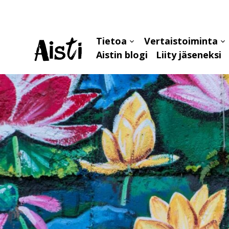
Tietoa
Vertaistoiminta
Avaa
Av
Aistin blogi
Liity jäseneksi
alavalikko
al