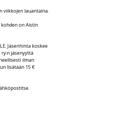
 viikkojen lauantaina.
 kohden on Aistin
ALE. Jäsenhinta koskee
i ry:n jäsenyyttä
heellisesti ilman
un lisätään 15 €
ähköpostitse.