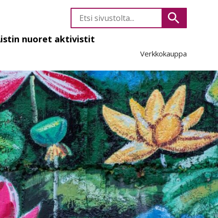
Etsi
Hae
sivustolta
istin nuoret aktivistit
Verkkokauppa
likko