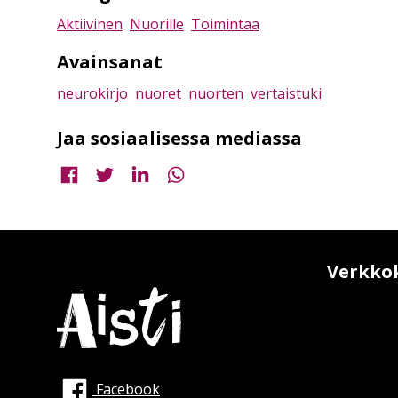
Aktiivinen
Nuorille
Toimintaa
Avainsanat
neurokirjo
nuoret
nuorten
vertaistuki
Jaa sosiaalisessa mediassa
Jaa Facebookissa
Jaa Twitterissä
Jaa LinkedInissä
Jaa WhatsAppissa
Verkko
Facebook