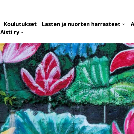
Koulutukset
Lasten ja nuorten harrasteet
A
aa
Avaa
Aisti ry
avalikko
alava
Avaa
alavalikko