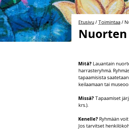
Etusivu
/
Toimintaa
/
N
Nuorten
Mitä?
Lauantain nuorte
harrasteryhmä. Ryhmässä
tapaamisista saatetaan 
keilaamaan tai museoon
Missä?
Tapaamiset järje
krs.).
Kenelle?
Ryhmään voit t
Jos tarvitset henkilökoh