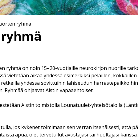
uorten ryhmä
 ryhmä
n ryhmä on noin 15–20-vuotiaille neurokirjon nuorille tarkoi
 vietetään aikaa yhdessä esimerkiksi pelaillen, kokkaillen j
retkeillä yhdessä sovittuihin lähiseudun harrastepaikkoihin
. Ryhmää ohjaavat Aistin vapaaehtoiset.
stetään Aistin toimistolla Lounatuulet-yhteisötalolla (Länti
ulla, jos kykenet toimimaan sen verran itsenäisesti, että pä
taista apua, olet tervetullut avustajasi tai huoltajasi kanssa.