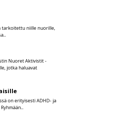
tarkoitettu niille nuorille,
a...
in Nuoret Aktivistit -
le, jotka haluavat
isille
sä on erityisesti ADHD- ja
 Ryhmään...