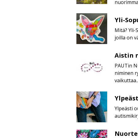
nuorimmat
sitä
vanhemmat)
Yli-
Yli-Sop
Sopulit
Mitä? Yli-
joilla on 
Aistin 
Aistin
nuoret
PAUTin Nu
aktivistit
niminen r
vaikuttaa..
Ylpeästi
Ylpeäst
oudot:
Ylpeästi 
ryhmä
autismiki
10–
15-
vuotiaille
Nuorte
Nuorten