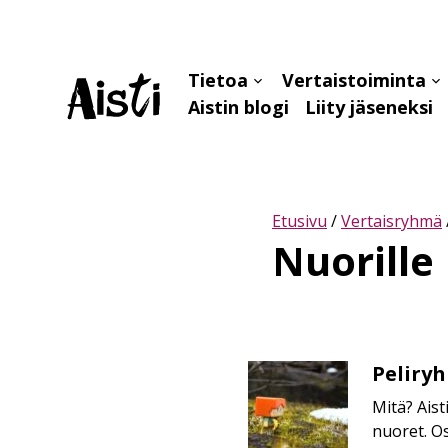
Tietoa
Vertaistoiminta
Avaa
Av
Aistin blogi
Liity jäseneksi
alavalikko
al
Etusivu
/
Vertaisryhmä
Nuorille
Peliryh
Peliryhmä
(7.
Mitä? Ais
luokkalaiset
nuoret. Os
ja