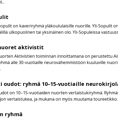
...
ulit
Sopulit on kaveriryhmä yläkoululaisille nuorille. Yli-Sopulit on 
välillä ulkopuolinen tai yksinäinen olo. Yli-Sopuleissa vastuuss
nuoret aktivistit
orten Aktivistien toiminnan innoittamana on perustettu Aist
yhmä alle 30-vuotiaille neurovähemmistöön kuuluville nuoril
.
i oudot: ryhmä 10–15-vuotiaille neurokirjola
oudot on 10–15-vuotiaiden nuorten vertaistukiryhmä. Ryhmäs
rjon vertaistukea, ja mukana on myös muutama toureetikko.
n ryhmä