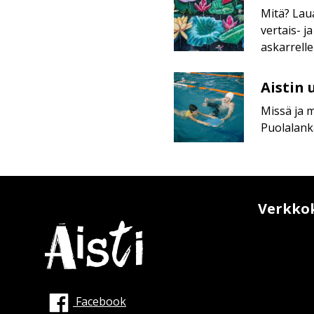
neurokirjolaisille
ryhmä
Mitä? Lau
vertais- j
askarrelle
Aistin
Aistin 
uintiryhmät
Missä ja 
neurovähemmistön
Puolalanka
lapsille
ja nuorille
Verkko
Facebook