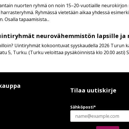
antain nuorten ryhmä on noin 15–20-vuotiaille neurokirjon n
a harrasteryhmä. Ryhmässä vietetään aikaa yhdessä esimerkiks
n. Osalla tapaamisista...
uintiryhmät neurovähemmistön lapsille ja 
milloin? Uintiryhmät kokoontuvat syyskaudella 2026 Turun ka
tu 5, Turku. (Turku veloittaa pysäköinnistä klo 20.00 asti) S
kauppa
Tilaa uutiskirje
Sähköposti*