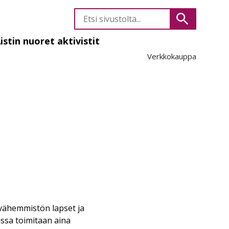
Etsi
Hae
sivustolta
istin nuoret aktivistit
Verkkokauppa
likko
vähemmistön lapset ja
uissa toimitaan aina