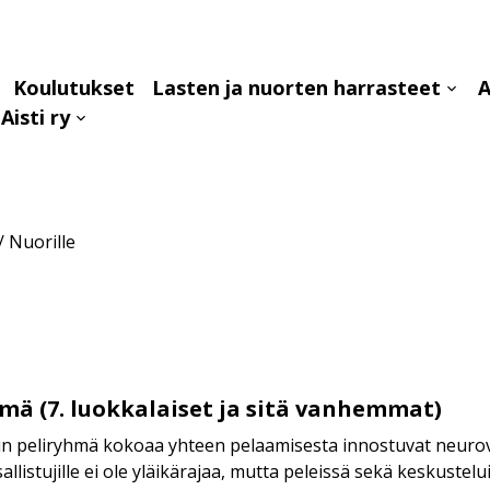
Koulutukset
Lasten ja nuorten harrasteet
A
aa
Avaa
Aisti ry
avalikko
alava
Avaa
alavalikko
/
Nuorille
mä (7. luokkalaiset ja sitä vanhemmat)
tin peliryhmä kokoaa yhteen pelaamisesta innostuvat neuro
allistujille ei ole yläikärajaa, mutta peleissä sekä keskustel