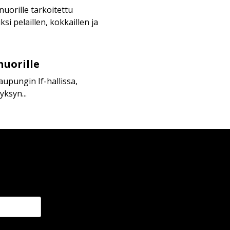
uorille tarkoitettu
i pelaillen, kokkaillen ja
nuorille
upungin If-hallissa,
yksyn...