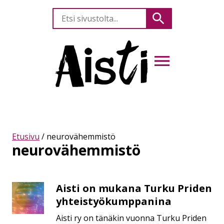
Etsi
Hae
sivustolta
AVAA VALIKKO
Etusivu
/
neurovähemmistö
neurovähemmistö
Aisti on mukana Turku Priden
Aisti
on
yhteistyökumppanina
mukana
Aisti ry on tänäkin vuonna Turku Priden
Turku