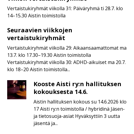
vertaistukiryhmät
Vertaistukiryhmät viikolla 31: Päiväryhmä ti 28.7. klo
14–15.30 Aistin toimistolla
Seuraavien viikkojen
Seuraavien
viikkojen
vertaistukiryhmät
vertaistukiryhmät
Vertaistukiryhmät viikolla 29: Aikaansaamattomat ma
13.7. klo 17.30–19.30 Aistin toimistolla
Vertaistukiryhmät viikolla 30: ADHD-aikuiset ma 20.7.
klo 18–20 Aistin toimistolla...
Kooste Aisti ry:n hallituksen
Kooste
Aisti
kokouksesta 14.6.
ry:n
Aistin hallituksen kokous su 14.6.2026 klo
hallituksen
17 Aisti ry:n toimistolla / hybridinä Jäsen-
kokouksesta
ja tietosuoja-asiat Hyväksyttiin 3 uutta
14.6.
jäsentä ja...