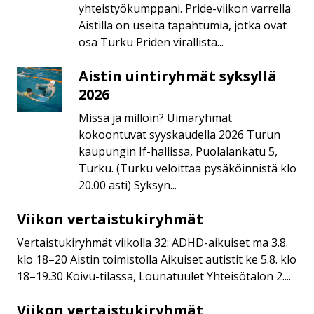
yhteistyökumppani. Pride-viikon varrella
Priden
Aistilla on useita tapahtumia, jotka ovat
yhteistyökumppanina
osa Turku Priden virallista...
Aistin uintiryhmät syksyllä
Aistin
uintiryhmät
2026
syksyllä
Missä ja milloin? Uimaryhmät
2026
kokoontuvat syyskaudella 2026 Turun
kaupungin If-hallissa, Puolalankatu 5,
Turku. (Turku veloittaa pysäköinnistä klo
20.00 asti) Syksyn...
Viikon vertaistukiryhmät
Viikon
vertaistukiryhmät
Vertaistukiryhmät viikolla 32: ADHD-aikuiset ma 3.8.
klo 18–20 Aistin toimistolla Aikuiset autistit ke 5.8. klo
18–19.30 Koivu-tilassa, Lounatuulet Yhteisötalon 2....
Viikon vertaistukiryhmät
Viikon