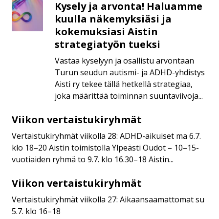
Kysely ja arvonta! Haluamme
Kysely
ja
kuulla näkemyksiäsi ja
arvonta!
kokemuksiasi Aistin
Haluamme
strategiatyön tueksi
kuulla
Vastaa kyselyyn ja osallistu arvontaan
näkemyksiäsi
Turun seudun autismi- ja ADHD-yhdistys
ja
Aisti ry tekee tällä hetkellä strategiaa,
kokemuksiasi
joka määrittää toiminnan suuntaviivoja...
Aistin
strategiatyön
Viikon vertaistukiryhmät
Viikon
tueksi
vertaistukiryhmät
Vertaistukiryhmät viikolla 28: ADHD-aikuiset ma 6.7.
klo 18–20 Aistin toimistolla Ylpeästi Oudot – 10–15-
vuotiaiden ryhmä to 9.7. klo 16.30–18 Aistin...
Viikon vertaistukiryhmät
Viikon
vertaistukiryhmät
Vertaistukiryhmät viikolla 27: Aikaansaamattomat su
5.7. klo 16–18