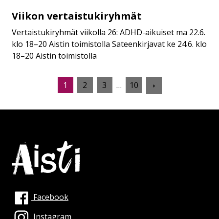
Viikon vertaistukiryhmät
Viikon
vertaistukiryhmät
Vertaistukiryhmät viikolla 26: ADHD-aikuiset ma 22.6.
klo 18–20 Aistin toimistolla Sateenkirjavat ke 24.6. klo
18–20 Aistin toimistolla
Seuraava
1
2
3
…
10
sivu
Facebook
Instagram