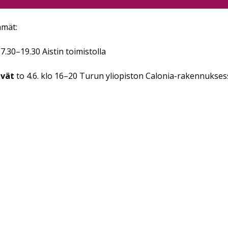
hmät:
7.30–19.30 Aistin toimistolla
ävät
to 4.6. klo 16–20 Turun yliopiston Calonia-rakennuksessa