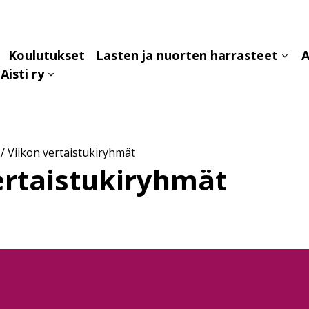
Koulutukset
Lasten ja nuorten harrasteet
A
aa
Avaa
Aisti ry
avalikko
alava
Avaa
alavalikko
/
Viikon vertaistukiryhmät
ertaistukiryhmät