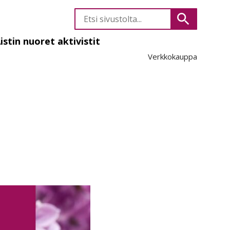
Etsi
Hae
sivustolta
istin nuoret aktivistit
Verkkokauppa
likko