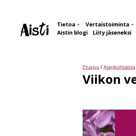
Tietoa
Vertaistoiminta
Avaa
Av
Aistin blogi
Liity jäseneksi
alavalikko
al
Etusivu
/
Ajankohtaista
Viikon v