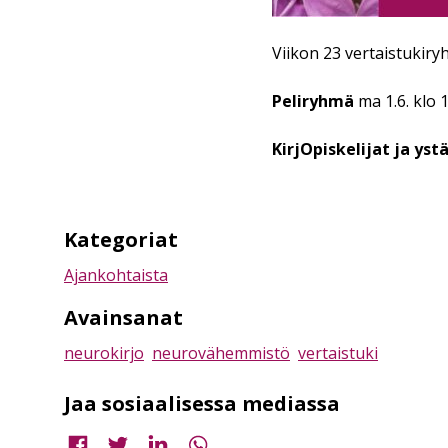
Viikon 23 vertaistukiry
Peliryhmä
ma 1.6. klo 1
KirjOpiskelijat ja yst
Kategoriat
Ajankohtaista
Avainsanat
neurokirjo
neurovähemmistö
vertaistuki
Jaa sosiaalisessa mediassa
Jaa Facebookissa
Jaa Twitterissä
Jaa LinkedInissä
Jaa WhatsAppissa