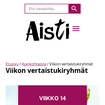
Etsi
Hae
sivustolta
AVAA VALIKKO
Etusivu
/
Ajankohtaista
/
Viikon vertaistukiryhmät
Viikon vertaistukiryhmät