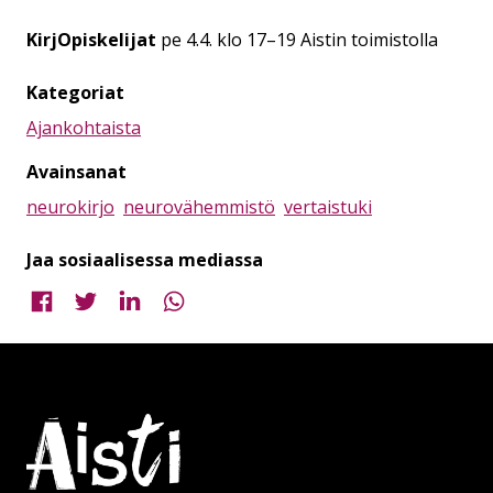
KirjOpiskelijat
pe 4.4. klo 17–19 Aistin toimistolla
Kategoriat
Ajankohtaista
Avainsanat
neurokirjo
neurovähemmistö
vertaistuki
Jaa sosiaalisessa mediassa
Jaa Facebookissa
Jaa Twitterissä
Jaa LinkedInissä
Jaa WhatsAppissa