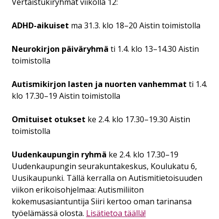
Vertaistukiryhmät viikolla 12:
ADHD-aikuiset
ma 31.3. klo 18–20 Aistin toimistolla
Neurokirjon päiväryhmä
ti 1.4. klo 13–14.30 Aistin
toimistolla
Autismikirjon lasten ja nuorten vanhemmat
ti 1.4.
klo 17.30–19 Aistin toimistolla
Omituiset otukset
ke 2.4. klo 17.30–19.30 Aistin
toimistolla
Uudenkaupungin ryhmä
ke 2.4. klo 17.30–19
Uudenkaupungin seurakuntakeskus, Koulukatu 6,
Uusikaupunki. Tällä kerralla on Autismitietoisuuden
viikon erikoisohjelmaa: Autismiliiton
kokemusasiantuntija Siiri kertoo oman tarinansa
työelämässä olosta.
Lisätietoa täällä!