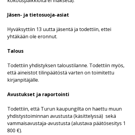
kokouspalkkioita ei makseta).
Jäsen- ja tietosuoja-asiat
Hyväksyttiin 13 uutta jäsentä ja todettiin, ettei
yhtäkään ole eronnut.
Talous
Todettiin yhdistyksen taloustilanne. Todettiin myös,
että aineistot tilinpäätöstä varten on toimitettu
kirjanpitäjälle.
Avustukset ja raportointi
Todettiin, että Turun kaupungilta on haettu muun
yhdistystoiminnan avustusta (käsittelyssä) sekä
vammaisavustaja-avustusta (alustava päätösesitys 1
800 €).