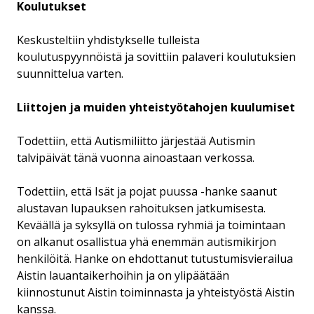
Koulutukset
Keskusteltiin yhdistykselle tulleista
koulutuspyynnöistä ja sovittiin palaveri koulutuksien
suunnittelua varten.
Liittojen ja muiden yhteistyötahojen kuulumiset
Todettiin, että Autismiliitto järjestää Autismin
talvipäivät tänä vuonna ainoastaan verkossa.
Todettiin, että Isät ja pojat puussa -hanke saanut
alustavan lupauksen rahoituksen jatkumisesta.
Keväällä ja syksyllä on tulossa ryhmiä ja toimintaan
on alkanut osallistua yhä enemmän autismikirjon
henkilöitä. Hanke on ehdottanut tutustumisvierailua
Aistin lauantaikerhoihin ja on ylipäätään
kiinnostunut Aistin toiminnasta ja yhteistyöstä Aistin
kanssa.