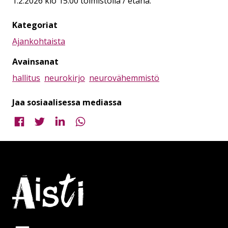
1.2.2026 klo 15.00 toimistolla / etänä.
Kategoriat
Ajankohtaista
Avainsanat
hallitus
neurokirjo
neurovähemmistö
Jaa sosiaalisessa mediassa
Jaa Facebookissa
Jaa Twitterissä
Jaa LinkedInissä
Jaa WhatsAppissa