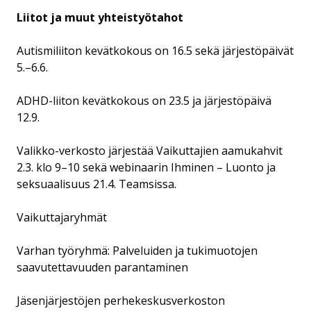
Liitot ja muut yhteistyötahot
Autismiliiton kevätkokous on 16.5 sekä järjestöpäivät
5.–6.6.
ADHD-liiton kevätkokous on 23.5 ja järjestöpäivä
12.9.
Valikko-verkosto järjestää Vaikuttajien aamukahvit
2.3. klo 9–10 sekä webinaarin Ihminen – Luonto ja
seksuaalisuus 21.4. Teamsissa.
Vaikuttajaryhmät
Varhan työryhmä: Palveluiden ja tukimuotojen
saavutettavuuden parantaminen
Jäsenjärjestöjen perhekeskusverkoston