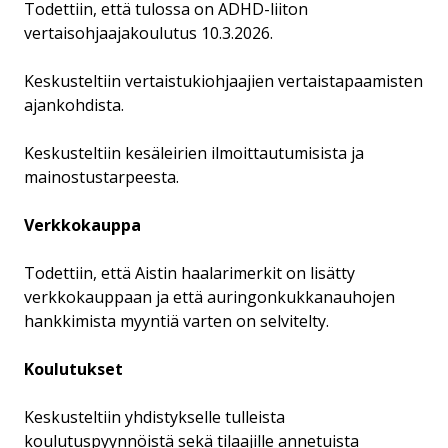
Todettiin, että tulossa on ADHD-liiton
vertaisohjaajakoulutus 10.3.2026.
Keskusteltiin vertaistukiohjaajien vertaistapaamisten
ajankohdista.
Keskusteltiin kesäleirien ilmoittautumisista ja
mainostustarpeesta.
Verkkokauppa
Todettiin, että Aistin haalarimerkit on lisätty
verkkokauppaan ja että auringonkukkanauhojen
hankkimista myyntiä varten on selvitelty.
Koulutukset
Keskusteltiin yhdistykselle tulleista
koulutuspyynnöistä sekä tilaajille annetuista