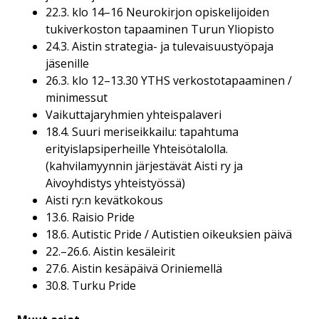
22.3. klo 14–16 Neurokirjon opiskelijoiden
tukiverkoston tapaaminen Turun Yliopisto
24.3. Aistin strategia- ja tulevaisuustyöpaja
jäsenille
26.3. klo 12–13.30 YTHS verkostotapaaminen /
minimessut
Vaikuttajaryhmien yhteispalaveri
18.4. Suuri meriseikkailu: tapahtuma
erityislapsiperheille Yhteisötalolla.
(kahvilamyynnin järjestävät Aisti ry ja
Aivoyhdistys yhteistyössä)
Aisti ry:n kevätkokous
13.6. Raisio Pride
18.6. Autistic Pride / Autistien oikeuksien päivä
22.–26.6. Aistin kesäleirit
27.6. Aistin kesäpäivä Oriniemellä
30.8. Turku Pride