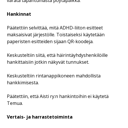
varata tapahtumasta pöytäpaikka.
Hankinnat
Päätettiin selvittää, mitä ADHD-liiton esitteet
maksaisivat järjestölle. Toistaiseksi käytetään
paperisten esitteiden sijaan QR-koodeja.
Keskusteltiin siitä, että häirintäyhdyshenkilöille
hankittaisiin jotkin näkyvät tunnukset.
Keskusteltiin rintanappikoneen mahdollista
hankkimisesta.
Päätettiin, että Aisti ry:n hankintoihin ei käytetä
Temua.
Vertais- ja harrastetoiminta