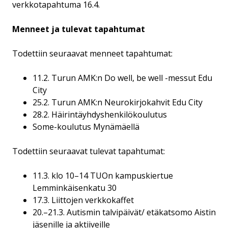
verkkotapahtuma 16.4.
Menneet ja tulevat tapahtumat
Todettiin seuraavat menneet tapahtumat:
11.2. Turun AMK:n Do well, be well -messut Edu
City
25.2. Turun AMK:n Neurokirjokahvit Edu City
28.2. Häirintäyhdyshenkilökoulutus
Some-koulutus Mynämäellä
Todettiin seuraavat tulevat tapahtumat:
11.3. klo 10–14 TUOn kampuskiertue
Lemminkäisenkatu 30
17.3. Liittojen verkkokaffet
20.–21.3. Autismin talvipäivät/ etäkatsomo Aistin
jäsenille ja aktiiveille