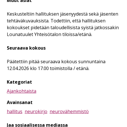
Muut asiat
Keskusteltiin hallituksen jäsenyydestä sekä jäsenten
tehtäväkuvauksista. Todettiin, että hallituksen
kokoukset pidetään taloudellisista syistä jatkossakin
Lounatuulet Yhteisötalon tiloissa/etänä.
Seuraava kokous
Päätettiin pitää seuraava kokous sunnuntaina
12.04.2026 klo 17.00 toimistolla / etänä.
Kategoriat
Ajankohtaista
Avainsanat
hallitus
neurokirjo
neurovähemmistö
Jaa sosiaalisessa mediassa