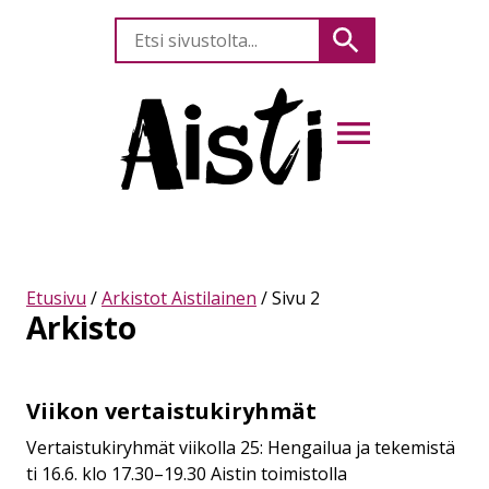
Etsi
Hae
sivustolta
AVAA VALIKKO
Etusivu
/
Arkistot Aistilainen
/
Sivu 2
Arkisto
Viikon vertaistukiryhmät
Viikon
vertaistukiryhmät
Vertaistukiryhmät viikolla 25: Hengailua ja tekemistä
ti 16.6. klo 17.30–19.30 Aistin toimistolla