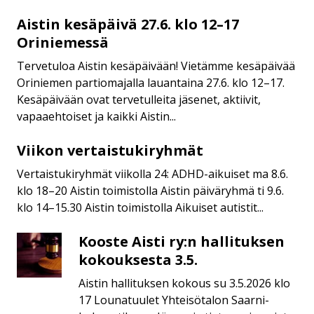
Aistin kesäpäivä 27.6. klo 12–17
Aistin
kesäpäivä
Oriniemessä
27.6.
Tervetuloa Aistin kesäpäivään! Vietämme kesäpäivää
klo
Oriniemen partiomajalla lauantaina 27.6. klo 12–17.
12–
Kesäpäivään ovat tervetulleita jäsenet, aktiivit,
17
vapaaehtoiset ja kaikki Aistin...
Oriniemessä
Viikon vertaistukiryhmät
Viikon
vertaistukiryhmät
Vertaistukiryhmät viikolla 24: ADHD-aikuiset ma 8.6.
klo 18–20 Aistin toimistolla Aistin päiväryhmä ti 9.6.
klo 14–15.30 Aistin toimistolla Aikuiset autistit...
Kooste Aisti ry:n hallituksen
Kooste
Aisti
kokouksesta 3.5.
ry:n
Aistin hallituksen kokous su 3.5.2026 klo
hallituksen
17 Lounatuulet Yhteisötalon Saarni-
kokouksesta