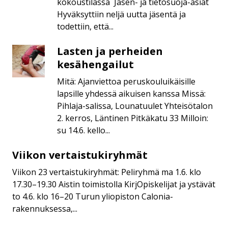
kokoustilassa Jäsen- ja tietosuoja-asiat
3.5.
Hyväksyttiin neljä uutta jäsentä ja
todettiin, että...
Lasten ja perheiden
Lasten
ja
kesähengailut
perheiden
Mitä: Ajanviettoa peruskouluikäisille
kesähengailut
lapsille yhdessä aikuisen kanssa Missä:
Pihlaja-salissa, Lounatuulet Yhteisötalon
2. kerros, Läntinen Pitkäkatu 33 Milloin:
su 14.6. kello...
Viikon vertaistukiryhmät
Viikon
vertaistukiryhmät
Viikon 23 vertaistukiryhmät: Peliryhmä ma 1.6. klo
17.30–19.30 Aistin toimistolla KirjOpiskelijat ja ystävät
to 4.6. klo 16–20 Turun yliopiston Calonia-
rakennuksessa,...