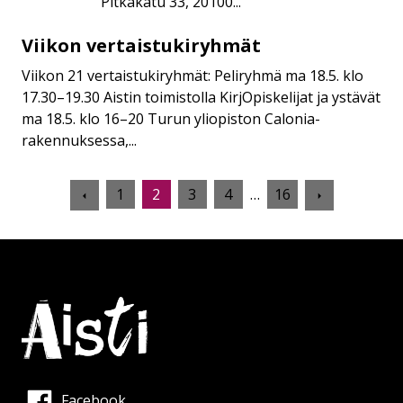
Pitkäkatu 33, 20100...
Viikon vertaistukiryhmät
Viikon
vertaistukiryhmät
Viikon 21 vertaistukiryhmät: Peliryhmä ma 18.5. klo
17.30–19.30 Aistin toimistolla KirjOpiskelijat ja ystävät
ma 18.5. klo 16–20 Turun yliopiston Calonia-
rakennuksessa,...
Edellinen
Seuraava
1
2
3
4
…
16
sivu
sivu
Facebook