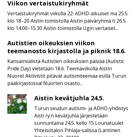
Viikon vertaistukiryhmät
Viikon
vertaistukiryhmät
Vertaistukiryhmät viikolla 22: ADHD-aikuiset ma 25.5.
klo 18–20 Aistin toimistolla Aistin päiväryhmä ti 26.5.
klo 14.00–15.30 Aistin toimistolla Ugin vertaiset...
Autistien oikeuksien viikon
Autistien
oikeuksien
teemanosto kirjastolla ja piknik 18.6.
viikon
Kansainvälistä Autistien oikeuksien päivää (Autistic
teemanosto
Pride Day) vietetään 18.6. Teemaviikolla Aistin
kirjastolla
Nuoret Aktivistit pitävät autismiteemaa esillä Turun
ja
pääkirjastossa! Nuorten osasto...
piknik
18.6.
Aistin kevätjuhla 24.5.
Aistin
kevätjuhla
Turun seudun autismi- ja ADHD-yhdistys
24.5.
Aisti ry:n kevätjuhla järjestetään
sunnuntaina 24.5. kello 15 Lounatuulet
Yhteisötalon Pihlaja-salissa (Läntinen