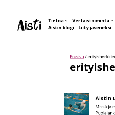
Tietoa
Vertaistoiminta
Avaa
Av
Aistin blogi
Liity jäseneksi
alavalikko
al
Etusivu
/
erityisherkkie
erityishe
Aistin
Aistin 
uintiryhmät
Missä ja 
neurovähemmistön
Puolalanka
lapsille