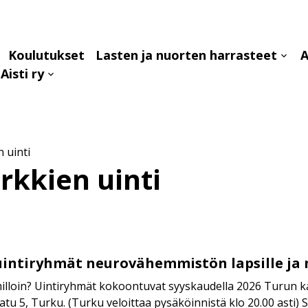
Koulutukset
Lasten ja nuorten harrasteet
A
aa
Avaa
Aisti ry
avalikko
alava
Avaa
alavalikko
n uinti
rkkien uinti
uintiryhmät neurovähemmistön lapsille ja 
milloin? Uintiryhmät kokoontuvat syyskaudella 2026 Turun ka
tu 5, Turku. (Turku veloittaa pysäköinnistä klo 20.00 asti) S