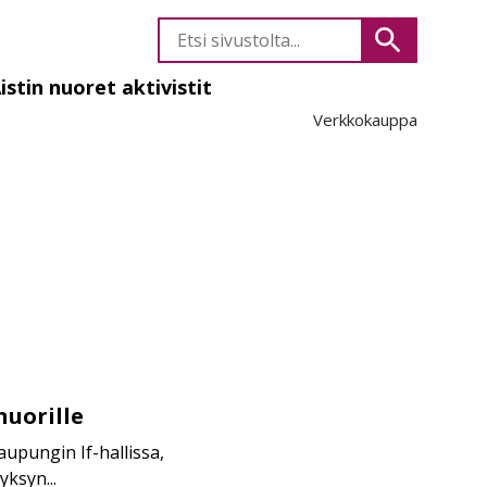
Etsi
Hae
sivustolta
istin nuoret aktivistit
Verkkokauppa
likko
nuorille
upungin If-hallissa,
yksyn...