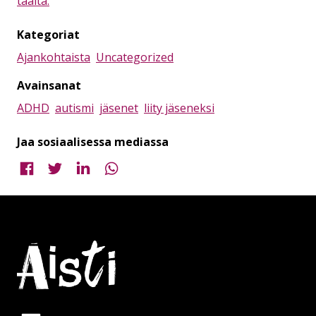
täältä.
Kategoriat
Ajankohtaista
Uncategorized
Avainsanat
ADHD
autismi
jäsenet
liity jäseneksi
Jaa sosiaalisessa mediassa
Jaa Facebookissa
Jaa Twitterissä
Jaa LinkedInissä
Jaa WhatsAppissa