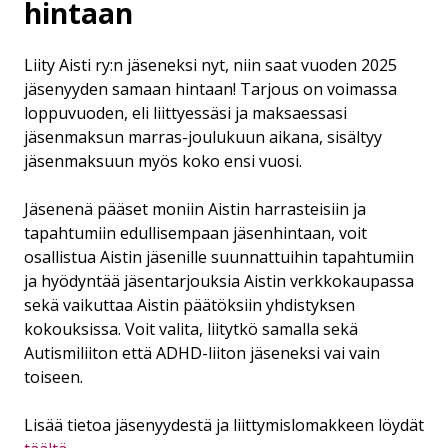
hintaan
Liity Aisti ry:n jäseneksi nyt, niin saat vuoden 2025
jäsenyyden samaan hintaan! Tarjous on voimassa
loppuvuoden, eli liittyessäsi ja maksaessasi
jäsenmaksun marras-joulukuun aikana, sisältyy
jäsenmaksuun myös koko ensi vuosi.
Jäsenenä pääset moniin Aistin harrasteisiin ja
tapahtumiin edullisempaan jäsenhintaan, voit
osallistua Aistin jäsenille suunnattuihin tapahtumiin
ja hyödyntää jäsentarjouksia Aistin verkkokaupassa
sekä vaikuttaa Aistin päätöksiin yhdistyksen
kokouksissa. Voit valita, liitytkö samalla sekä
Autismiliiton että ADHD-liiton jäseneksi vai vain
toiseen.
Lisää tietoa jäsenyydestä ja liittymislomakkeen löydät