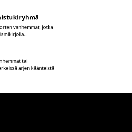
aistukiryhmä
nuorten vanhemmat, jotka
mikirjolla...
anhemmat tai
erkeissä arjen käänteistä