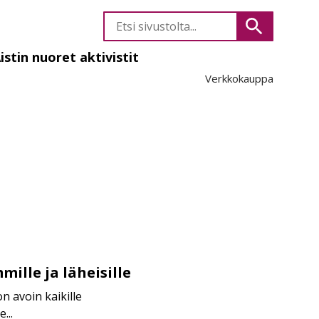
Etsi
Hae
sivustolta
istin nuoret aktivistit
Verkkokauppa
likko
ille ja läheisille
n avoin kaikille
...