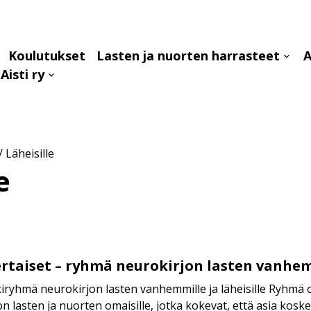
Koulutukset
Lasten ja nuorten harrasteet
A
aa
Avaa
Aisti ry
avalikko
alava
Avaa
alavalikko
/
Läheisille
e
rtaiset – ryhmä neurokirjon lasten vanhemm
iryhmä neurokirjon lasten vanhemmille ja läheisille Ryhmä o
n lasten ja nuorten omaisille, jotka kokevat, että asia koskee