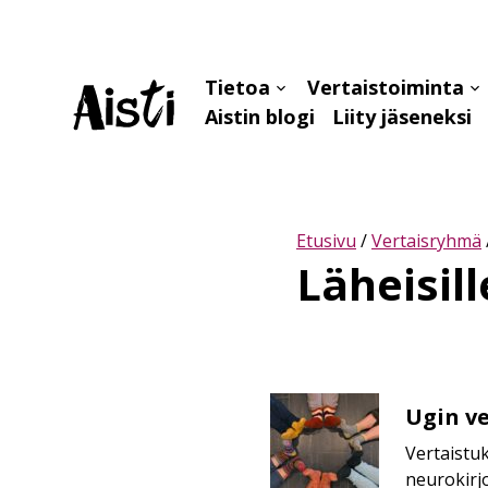
Tietoa
Vertaistoiminta
Avaa
Av
Aistin blogi
Liity jäseneksi
alavalikko
al
Etusivu
/
Vertaisryhmä
Läheisill
Ugin
Ugin ve
vertaiset
Vertaistuk
–
neurokirjo
ryhmä