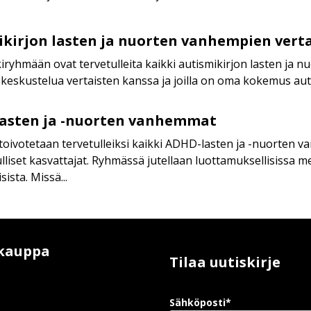
ikirjon lasten ja nuorten vanhempien vert
iryhmään ovat tervetulleita kaikki autismikirjon lasten ja 
keskustelua vertaisten kanssa ja joilla on oma kokemus autis
asten ja -nuorten vanhemmat
oivotetaan tervetulleiksi kaikki ADHD-lasten ja -nuorten v
liset kasvattajat. Ryhmässä jutellaan luottamuksellisissa m
sista. Missä...
kauppa
Tilaa uutiskirje
Sähköposti*