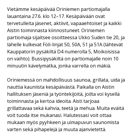
Vietämme kesäpäivää Oriniemen partiomajalla
lauantaina 27.6. klo 12–17. Kesäpäivään ovat
tervetulleita jäsenet, aktiivit, vapaaehtoiset ja kaikki
Aistin toiminnasta kiinnostuneet. Oriniemen
partiomaja sijaitsee osoitteessa Ukko Suden tie 20, ja
lähelle kulkevat Föli-linjat 50, 50A, 51 ja 51A (lähtevät
Kauppatorin pysäkiltä D4 numerolla 5, Moikoisissa
on vaihto). Bussipysäkiltä on partiomajalle noin 10
minuutin kävelymatka, jonka varrella on mäkiä.
Oriniemessä on mahdollisuus saunoa, grillata, uida ja
nauttia kauniista kesäpäivästä. Paikalla on Aistin
hallituksen jäseniä ja työntekijöitä, joilta voi kysellä
toiminnasta ja kertoa ideoita. Aisti tarjoaa
grillattavaa sekä kahvia, teetä ja mehua. Muita eväitä
voit tuoda itse mukanasi. Halutessasi voit ottaa
mukaan myös pyyhkeen ja uimapuvun saunomista
varten sekä pihapelejä ja muuta ajanvietettä.