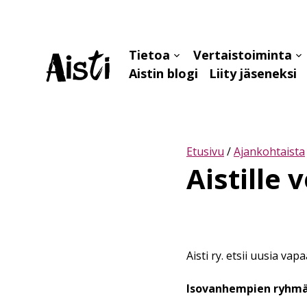
Tietoa
Vertaistoiminta
Avaa
Av
Aistin blogi
Liity jäseneksi
alavalikko
al
Etusivu
/
Ajankohtaista
Aistille
Aisti ry. etsii uusia va
Isovanhempien ryhm