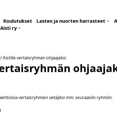
Koulutukset
Lasten ja nuorten harrasteet
A
aa
Avaa
Aisti ry
avalikko
alava
Avaa
alavalikko
/
Aistille vertaisryhmän ohjaajaksi
 vertaisryhmän ohjaajak
paaehtoisia vertaisryhmien vetäjiksi mm. seuraaviin ryhmiin:
ä