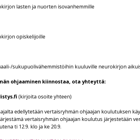
kirjon lasten ja nuorten isovanhemmille
irjon opiskelijoille
ali-/sukupuolivähemmistöihin kuuluville neurokirjon aikuis
hmän ohjaaminen kiinnostaa, ota yhteyttä:
istys.fi
(kirjoita osoite yhteen)
ajalta edellytetään vertaisryhmän ohjaajan koulutuksen käy
 järjestämä vertaisryhmän ohjaajan koulutus järjestetään 
ena ti 12.9. klo ja ke 20.9.