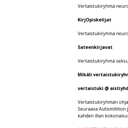
Vertaistukiryhmä neuro
KirjOpiskelijat
Vertaistukiryhmä neurok
Sateenkirjavat
Vertaistukiryhmä seksua
Mikäli vertaistukiry
vertaistuki @ aistiyhd
Vertaistukiryhmän ohja
Seuraava Autismiliiton
kahden illan kokonaisuut