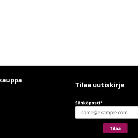
kauppa
Tilaa uutiskirje
Sähköposti*
Tilaa