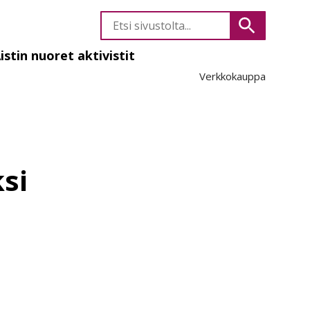
Etsi
Hae
sivustolta
istin nuoret aktivistit
Verkkokauppa
likko
si