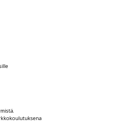
ille
mistä.
verkkokoulutuksena